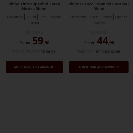
Vinho Tinto Espanhol Terra
Vinho Branco Espanhol Rocamar
Nostra Blend
Blend
Não safrado
750 ml
Tinto
Espanha
Não safrado
750 ml
Branco
Espanha
Blend
Macabeo
R$
79
,
90
R$
59
,
90
59
44
Por
,
90
Por
,
90
R$
R$
SÓCIO CLUBED:
R$ 56,91
SÓCIO CLUBED:
R$ 42,66
ADICIONAR AO CARRINHO
ADICIONAR AO CARRINHO