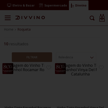
Eletro & Bazar
Supermercado
Divvino
Roqueta
10
FILTRAR
Relevância
14%
ADICIONE
ADIC
OFF
AOS
AOS
FAVORITOS
FAVO
Vinho Tinto Espanhol Rocamar
Vinho Tinto Espanhol Vinya Del