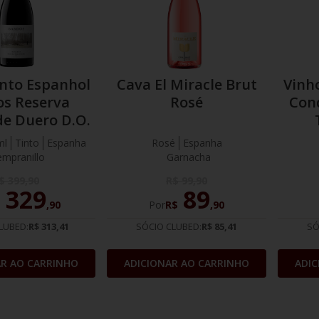
into Espanhol
Cava El Miracle Brut
Vinh
os Reserva
Rosé
Con
de Duero D.O.
ml
Tinto
Espanha
Rosé
Espanha
mpranillo
Garnacha
$
399
,
90
R$
99
,
90
329
89
$
,
90
Por
R$
,
90
LUBED:
R$ 313,41
SÓCIO CLUBED:
R$ 85,41
SÓ
AR AO CARRINHO
ADICIONAR AO CARRINHO
ADIC