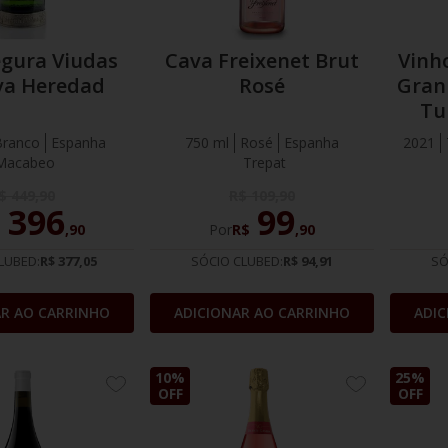
egura Viudas
Cava Freixenet Brut
Vinh
va Heredad
Rosé
Gran 
Tu
Branco
Espanha
750 ml
Rosé
Espanha
2021
Macabeo
Trepat
$
449
,
90
R$
109
,
90
396
99
$
,
90
Por
R$
,
90
LUBED:
R$ 377,05
SÓCIO CLUBED:
R$ 94,91
SÓ
AR AO CARRINHO
ADICIONAR AO CARRINHO
ADIC
10%
25%
ADICIONE
ADICIONE
OFF
OFF
AOS
AOS
FAVORITOS
FAVORITOS