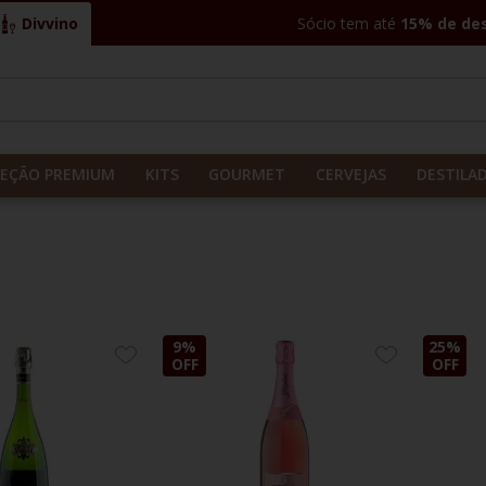
Divvino
Sócio tem até
15% de de
CADOS
LEÇÃO PREMIUM
KITS
GOURMET
CERVEJAS
DESTILA
9%
25%
ADICIONE
ADICIONE
OFF
OFF
AOS
AOS
FAVORITOS
FAVORITOS