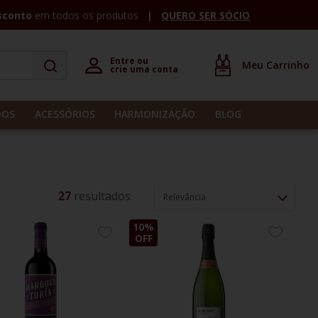
sconto
em todos os produtos
QUERO SER SÓCIO
Entre ou 

crie uma conta
DOS
ACESSÓRIOS
HARMONIZAÇÃO
BLOG
27
Relevância
10%
ADICIONE
ADICION
OFF
AOS
AOS
FAVORITOS
FAVORIT