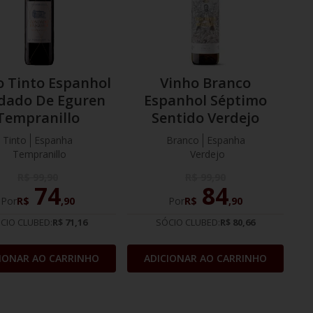
o Tinto Espanhol
Vinho Branco
dado De Eguren
Espanhol Séptimo
Tempranillo
Sentido Verdejo
Tinto
Espanha
Branco
Espanha
Tempranillo
Verdejo
R$
99
,
90
R$
99
,
90
74
84
Por
R$
,
90
Por
R$
,
90
CIO CLUBED:
R$ 71,16
SÓCIO CLUBED:
R$ 80,66
IONAR AO CARRINHO
ADICIONAR AO CARRINHO