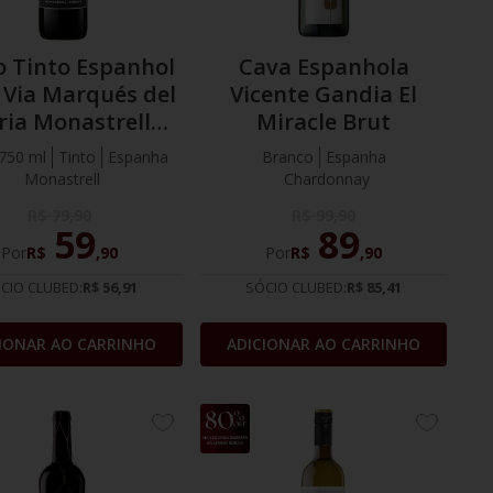
o Tinto Espanhol
Cava Espanhola
Via Marqués del
Vicente Gandia El
ria Monastrell
Miracle Brut
Shiraz
750 ml
Tinto
Espanha
Branco
Espanha
Monastrell
Chardonnay
R$
79
,
90
R$
99
,
90
59
89
Por
R$
,
90
Por
R$
,
90
CIO CLUBED:
R$ 56,91
SÓCIO CLUBED:
R$ 85,41
IONAR AO CARRINHO
ADICIONAR AO CARRINHO
15%
ADICIONE
ADICION
OFF
AOS
AOS
FAVORITOS
FAVORIT