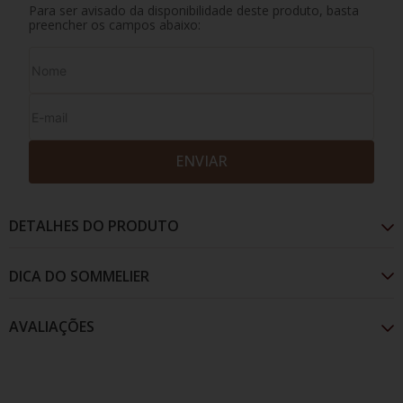
Para ser avisado da disponibilidade deste produto, basta
preencher os campos abaixo:
ENVIAR
DETALHES DO PRODUTO
AVALIAÇÕES
Apresenta líquido na cor vermelha com bordas
roxas, liberando aroma com notas de frutas
vermelhas adocicadas e notas de fumaça. Seu paladar
é seco e com taninos delicados.