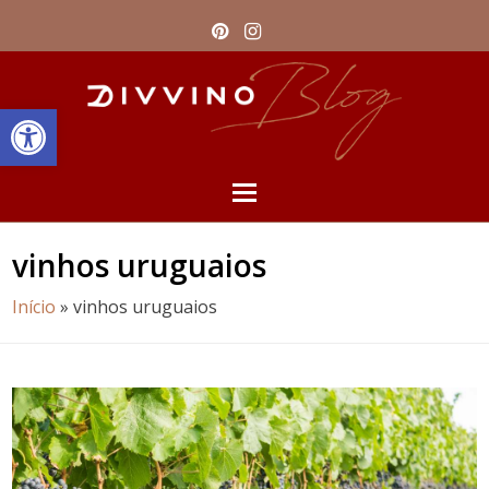
Pinterest
Instagram
Barra de Ferramentas Aberta
Open
Mobile
vinhos uruguaios
Menu
Início
»
vinhos uruguaios