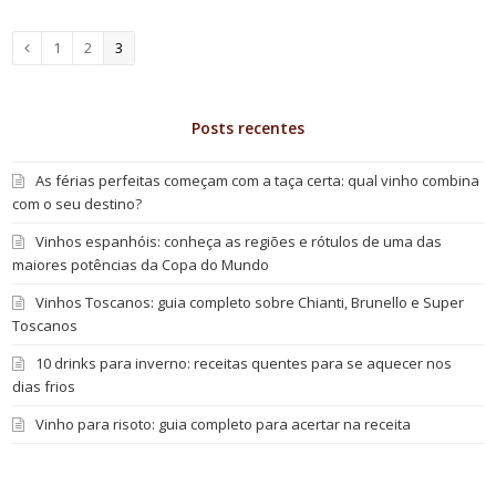
Page
1
Page
2
Page
3
Anterior
Posts recentes
As férias perfeitas começam com a taça certa: qual vinho combina
com o seu destino?
Vinhos espanhóis: conheça as regiões e rótulos de uma das
maiores potências da Copa do Mundo
Vinhos Toscanos: guia completo sobre Chianti, Brunello e Super
Toscanos
10 drinks para inverno: receitas quentes para se aquecer nos
dias frios
Vinho para risoto: guia completo para acertar na receita