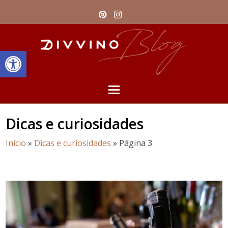
Pinterest
Instagram
Barra de Ferramentas Aberta
Open
Mobile
Dicas e curiosidades
Menu
Início
»
Dicas e curiosidades
»
Página 3