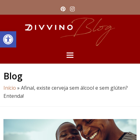
Pinterest
Instagram
Barra de Ferramentas Aberta
Open
Mobile
Blog
Menu
Início
»
Afinal, existe cerveja sem álcool e sem glúten?
Entenda!