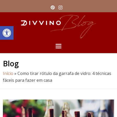
Pinterest
Instagram
Barra de Ferramentas Aberta
Open
Mobile
Blog
Menu
Início
»
Como tirar rótulo da garrafa de vidro: 4 técnicas
fáceis para fazer em casa