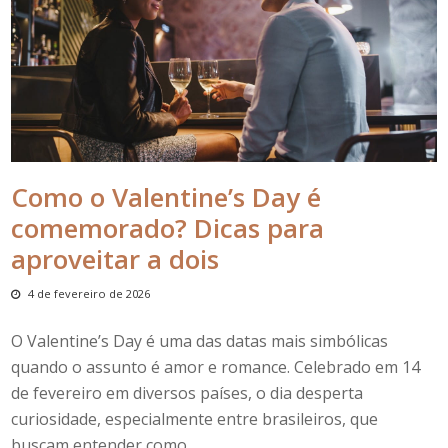
Como o Valentine’s Day é
comemorado? Dicas para
aproveitar a dois
4 de fevereiro de 2026
O
Valentine’s
Day
é uma das datas mais simbólicas
quando o assunto é amor e romance. Celebrado em
14
de fevereiro
em diversos países,
o
dia desperta
curiosidade, especialmente entre brasileiros, que
buscam entender
como