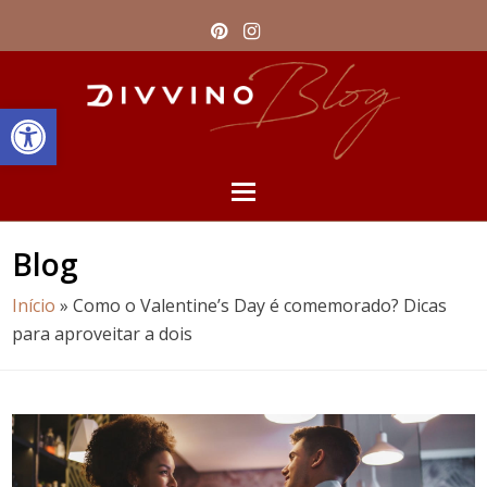
Pinterest
Instagram
Barra de Ferramentas Aberta
Open
Mobile
Blog
Menu
Início
»
Como o Valentine’s Day é comemorado? Dicas
para aproveitar a dois