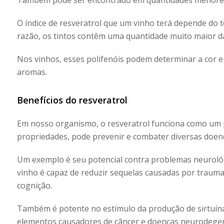
Também pode ser encontrado em quantidades menore
O índice de resveratrol que um vinho terá depende do 
razão, os tintos contêm uma quantidade muito maior 
Nos vinhos, esses polifenóis podem determinar a cor e
aromas.
Benefícios do resveratrol
Em nosso organismo, o resveratrol funciona como um po
propriedades, pode prevenir e combater diversas doenç
Um exemplo é seu potencial contra problemas neuroló
vinho é capaz de reduzir sequelas causadas por traum
cognição.
Também é potente no estímulo da produção de sirtuína
elementos causadores de câncer e doenças neurodegen