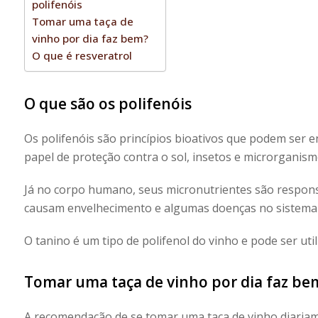
polifenóis
Tomar uma taça de
vinho por dia faz bem?
O que é resveratrol
O que são os polifenóis
Os polifenóis são princípios bioativos que podem ser 
papel de proteção contra o sol, insetos e microrganis
Já no corpo humano, seus micronutrientes são responsá
causam envelhecimento e algumas doenças no sistema
O tanino é um tipo de polifenol do vinho e pode ser util
Tomar uma taça de vinho por dia faz be
A recomendação de se tomar uma taça de vinho diaria