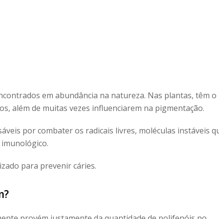
encontrados em abundância na natureza. Nas plantas, têm o
mos, além de muitas vezes influenciarem na pigmentação.
veis por combater os radicais livres, moléculas instáveis q
 imunológico.
izado para prevenir cáries.
m?
mente provém justamente da quantidade de polifenóis no