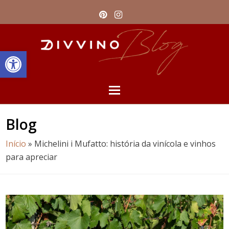
Pinterest
Instagram
Barra de Ferramentas Aberta
Open
Mobile
Blog
Menu
Início
»
Michelini i Mufatto: história da vinícola e vinhos
para apreciar