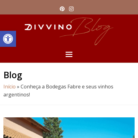
Pinterest
Instagram
Barra de Ferramentas Aberta
Open
Mobile
Blog
Menu
Início
»
Conheça a Bodegas Fabre e seus vinhos
argentinos!