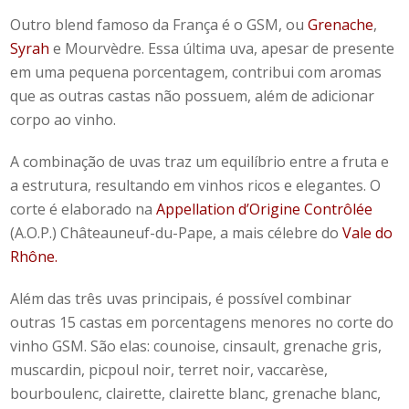
Outro
blend
famoso da França é o GSM, ou
Grenache
,
Syrah
e Mourvèdre. Essa última uva, apesar de presente
em uma pequena porcentagem,
contribui com aromas
que as outras castas não possuem, além de adicionar
corpo ao vinho.
A combinação de uvas traz um equilíbrio entre a fruta e
a estrutura, resultando em vinhos ricos e elegantes. O
corte é elaborado na
Appellation d’Origine Contrôlée
(A.O.P.)
Châteauneuf-du-Pape, a mais célebre do
Vale do
Rhône.
Além das três uvas principais, é possível combinar
outras 15 castas em porcentagens menores no
corte
do
vinho GSM
. São elas: counoise, cinsault, grenache gris,
muscardin, picpoul noir, terret noir, vaccarèse,
bourboulenc, clairette, clairette blanc, grenache blanc,