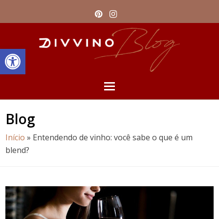
Pinterest
Instagram
Barra de Ferramentas Aberta
Open
Mobile
Blog
Menu
Início
»
Entendendo de vinho: você sabe o que é um
blend?