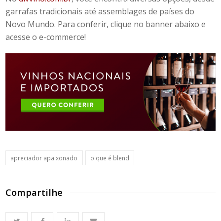
garrafas tradicionais até
assemblages
de países do
Novo Mundo. Para conferir, clique no banner abaixo e
acesse o e-commerce!
apreciador apaixonado
o que é blend
Compartilhe