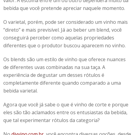
valor. A escolha entre um ou outro dependerá muito da
bebida que você pretende apreciar naquele momento.
O varietal, porém, pode ser considerado um vinho mais
“direto” e mais previsível. Já ao beber um
blend
, você
conseguirá perceber como aquelas propriedades
diferentes que o produtor buscou aparecem no vinho.
Os
blends
são um estilo de vinho que oferece nuances
de diferentes uvas combinadas na sua taça. A
experiência de degustar um desses rótulos é
completamente diferente quando comparado a uma
bebida varietal.
Agora que você já sabe
o que é vinho de corte
e porque
eles são tão aclamados entre os entusiastas da bebida,
que tal experimentar rótulos da categoria?
No
divvino.com.br
,
você encontra diversas opções, desde