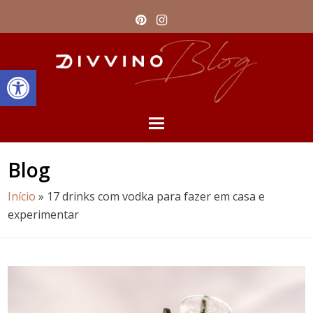
Pinterest
Instagram
Barra de Ferramentas Aberta
Open
Mobile
Blog
Menu
Início
»
17 drinks com vodka para fazer em casa e
experimentar