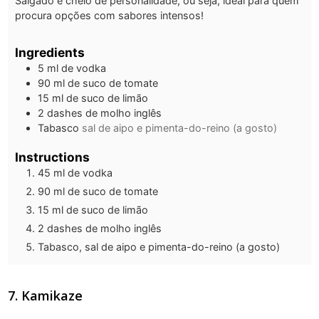
Salgado e cheio de personalidade, ou seja, ideal para quem
procura opções com sabores intensos!
Ingredients
5
ml
de vodka
90
ml
de suco de tomate
15
ml
de suco de limão
2
dashes de molho inglês
Tabasco
sal de aipo e pimenta-do-reino (a gosto)
Instructions
45 ml de vodka
90 ml de suco de tomate
15 ml de suco de limão
2 dashes de molho inglês
Tabasco, sal de aipo e pimenta-do-reino (a gosto)
7. Kamikaze