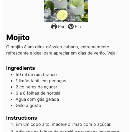
Print
Pin
Mojito
O mojito é um drink clássico cubano, extremamente
refrescante e ideal para apreciar em dias de verão. Veja!
Ingredients
50
ml
de rum branco
1
limão tahiti em pedaços
2
colheres de açúcar
6
a 8 folhas de hortelã
Água com gás gelada
Gelo a gosto
Instructions
Em um copo alto, macere o limão com o açúcar.
Adicione as folhas de hortelã e pressione levemente