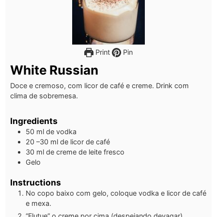
Print
Pin
White Russian
Doce e cremoso, com licor de café e creme. Drink com
clima de sobremesa.
Ingredients
50
ml
de vodka
20
–30 ml de licor de café
30
ml
de creme de leite fresco
Gelo
Instructions
No copo baixo com gelo, coloque vodka e licor de café
e mexa.
“Flutue” o creme por cima (despejando devagar).