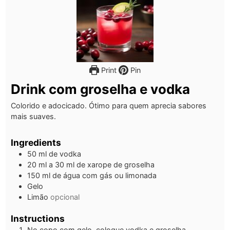
Print
Pin
Drink com groselha e vodka
Colorido e adocicado. Ótimo para quem aprecia sabores
mais suaves.
Ingredients
50
ml
de vodka
20
ml
a 30 ml de xarope de groselha
150
ml
de água com gás ou limonada
Gelo
Limão
opcional
Instructions
No copo com gelo, coloque vodka e groselha.