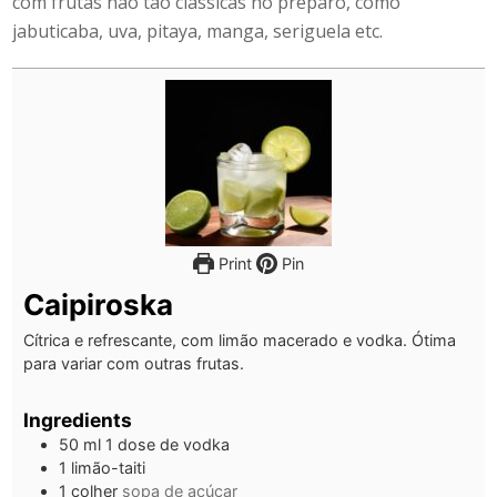
com frutas não tão clássicas no preparo, como
jabuticaba, uva, pitaya, manga, seriguela etc.
Print
Pin
Caipiroska
Cítrica e refrescante, com limão macerado e vodka. Ótima
para variar com outras frutas.
Ingredients
50
ml
1 dose de vodka
1
limão-taiti
1
colher
sopa de açúcar