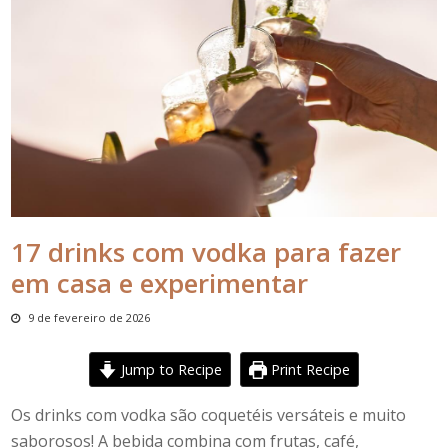
17 drinks com vodka para fazer
em casa e experimentar
9 de fevereiro de 2026
Jump to Recipe
Print Recipe
Os
drinks com
vodka
são coquetéis versáteis e muito
saborosos!
A bebida
combina com frutas, café,