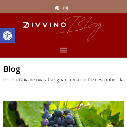
Pinterest
Instagram
Barra de Ferramentas Aberta
Open
Mobile
Blog
Menu
Início
»
Guia de uvas: Carignan, uma ilustre desconhecida